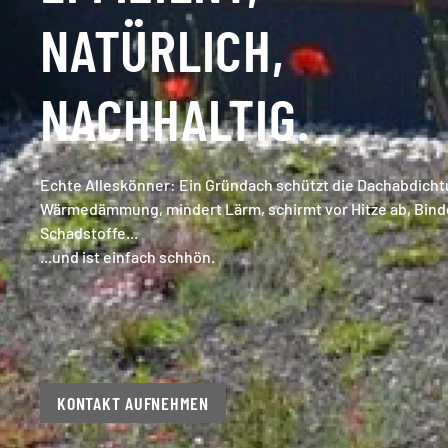
NATÜRLICH,
NACHHALTIG.
Echte Alleskönner: Ein Gründach schützt die Dachabdichtu
Wärmedämmung, mindert Lärm, schirmt vor Hitze ab, Bind
Schadstoffe...
...und ist einfach schhön.
KONTAKT AUFNEHMEN