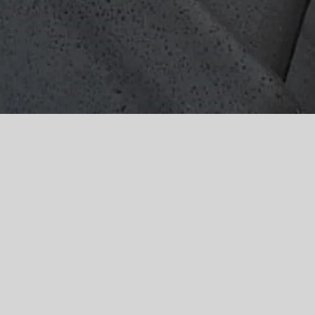
KLUG PLANEN UND PROFIS MIT EINBEZIEHEN.
Es gilt, klug zu planen und rechtzeitig Profis mit ins Boot zu
nehmen. Wenn Sie Entscheidung für ein Steildach
getroffen haben, weiß unser Meister genau, welche
Materialien sich für Ihr Dach am besten eignen und Ihnen
für lange Zeit Freude garantieren.