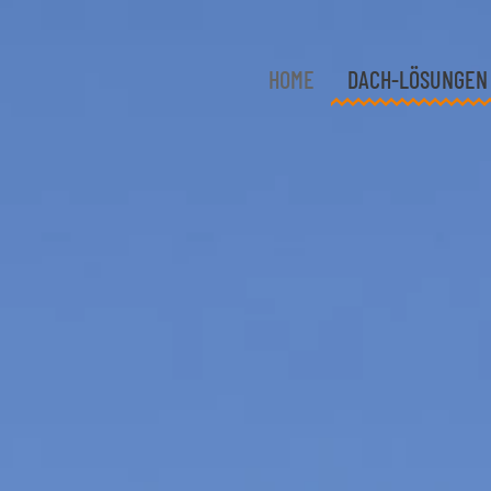
HOME
DACH-LÖSUNGEN