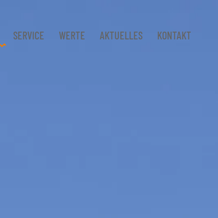
SERVICE
WERTE
AKTUELLES
KONTAKT