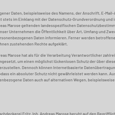
ener Daten, beispielsweise des Namens, der Anschrift, E-Mai
lgt stets im Einklang mit der Datenschutz-Grundverordnung und 
ndreas Marose geltenden landesspezifischen Datenschutzbestimm
ser Unternehmen die Öffentlichkeit über Art, Umfang und Zwe
rsonenbezogenen Daten informieren. Ferner werden betroffene
ihnen zustehenden Rechte aufgeklärt.
reas Marose hat als für die Verarbeitung Verantwortlicher zahlr
esetzt, um einen möglichst lückenlosen Schutz der über diese
rzustellen. Dennoch können Internetbasierte Datenübertragun
dass ein absoluter Schutz nicht gewährleistet werden kann. Au
enbezogene Daten auch auf alternativen Wegen, beispielsweise 
chdeckerei Fritz, Inh. Andreas Marose beruht auf den Begrifflic